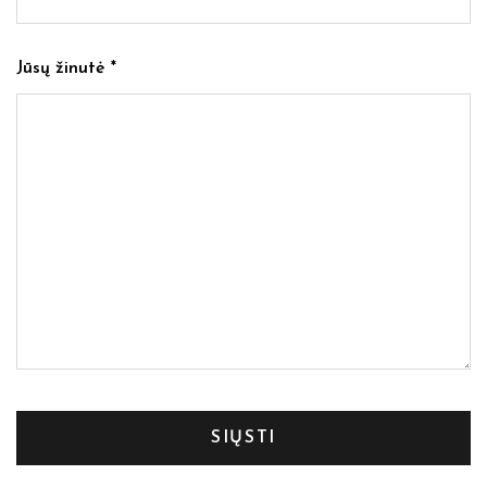
Jūsų žinutė *